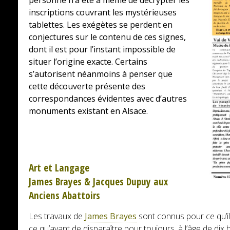
personne n’a été à même de décrypter les
inscriptions couvrant les mystérieuses
tablettes. Les exégètes se perdent en
conjectures sur le contenu de ces signes,
dont il est pour l’instant impossible de
situer l’origine exacte. Certains
s’autorisent néanmoins à penser que
cette découverte présente des
correspondances évidentes avec d’autres
monuments existant en Alsace.
Art et Langage
James Brayes & Jacques Dupuy aux
Anciens Abattoirs
Les travaux de
James Brayes
sont connus pour ce qu’ils
ce qu’avant de disparaître pour toujours, à l’âge de dix hu