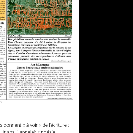
 donnent « à voir » de l’écriture ;
it ans, il appelait « poésie