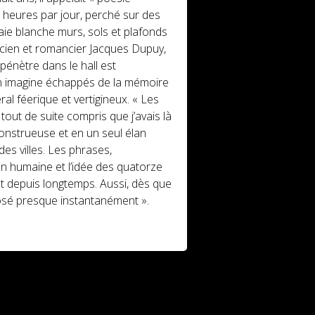
0 heures par jour, perché sur des
aie blanche murs, sols et plafonds
icien et romancier Jacques Dupuy,
pénètre dans le hall est
’on imagine échappés de la mémoire
l féerique et vertigineux. « Les
tout de suite compris que j’avais là
monstrueuse et en un seul élan
es villes. Les phrases,
on humaine et l’idée des quatorze
nt depuis longtemps. Aussi, dès que
mposé presque instantanément ».