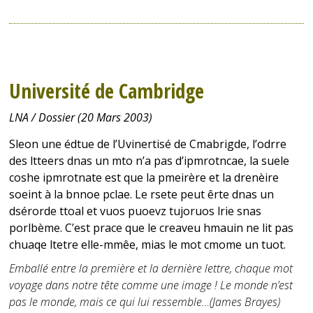
Université de Cambridge
LNA / Dossier (20 Mars 2003)
Sleon une édtue de l’Uvinertisé de Cmabrigde, l’odrre
des ltteers dnas un mto n’a pas d’ipmrotncae, la suele
coshe ipmrotnate est que la pmeirère et la drenèire
soeint à la bnnoe pclae. Le rsete peut êrte dnas un
dsérorde ttoal et vuos puoevz tujoruos lrie snas
porlbème. C’est prace que le creaveu hmauin ne lit pas
chuaqe ltetre elle-mmêe, mias le mot cmome un tuot.
Emballé entre la première et la dernière lettre, chaque mot
voyage dans notre tête comme une image ! Le monde n’est
pas le monde, mais ce qui lui ressemble…(James Brayes)